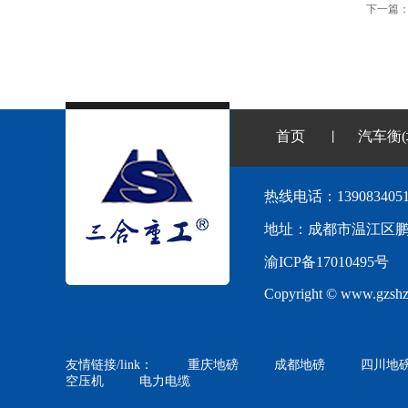
下一篇
首页
汽车衡(
丨
热线电话：1390834051
地址：成都市温江区鹏程
渝ICP备17010495号
Copyright © www.gzshzg.
友情链接/link：
重庆地磅
成都地磅
四川地
空压机
电力电缆