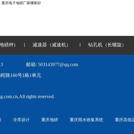
：
重庆电子地磅厂家哪家好
地磅秤)
减速器（减速机）
钻孔机（长螺旋）
丨
丨
3
邮箱: 503143977@qq.com
路166号1栋1单元
com.cn,All rights reserved.
磅
冷库设计
重庆地磅
重庆雨水收集系统
重庆高低