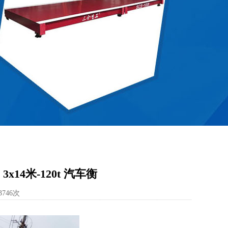
14米-120t 汽车衡
3746次