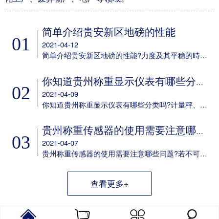
简单介绍贵安新区地磅的性能
01
2021-04-12
简单介绍贵安新区地磅的性能?力度及其平稳的時间可设定;多种多样led背光方式可挑选;可任意电池充电;具备欠压保护标示及保护设备;任意配备6V/4aH免维护保养电瓶选配RS-232通信口，串口波特率可选，通讯方式可选;选配50mA电流量环显示屏通信口。
你知道贵州称重显示仪表有哪些分类吗
02
2021-04-09
你知道贵州称重显示仪表有哪些分类吗?计量秤、定量包装机、电子吊秤、电子器件汽车衡、电子器件案秤、皮带秤、动态轨道衡称重显示仪表以及它专用型称重显示仪表。
贵州称重传感器的使用需要注意哪些问题
03
2021-04-07
贵州称重传感器的使用需要注意哪些问题?若不可以确保这一点，则应考虑到在他们中间设定障板防护之，并在箱身体安装 散热风扇。用于精确测量传感器輸出数据信号的电子电路，应尽量配备单独的供电系统变电器，而不必和交流接触器等机器设备同用同一主开关电源。
查看更多+