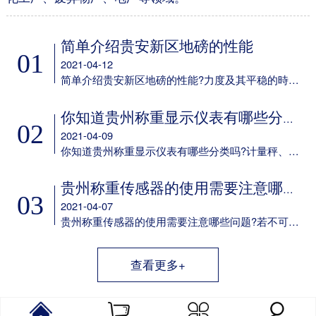
简单介绍贵安新区地磅的性能
01
2021-04-12
简单介绍贵安新区地磅的性能?力度及其平稳的時间可设定;多种多样led背光方式可挑选;可任意电池充电;具备欠压保护标示及保护设备;任意配备6V/4aH免维护保养电瓶选配RS-232通信口，串口波特率可选，通讯方式可选;选配50mA电流量环显示屏通信口。
你知道贵州称重显示仪表有哪些分类吗
02
2021-04-09
你知道贵州称重显示仪表有哪些分类吗?计量秤、定量包装机、电子吊秤、电子器件汽车衡、电子器件案秤、皮带秤、动态轨道衡称重显示仪表以及它专用型称重显示仪表。
贵州称重传感器的使用需要注意哪些问题
03
2021-04-07
贵州称重传感器的使用需要注意哪些问题?若不可以确保这一点，则应考虑到在他们中间设定障板防护之，并在箱身体安装 散热风扇。用于精确测量传感器輸出数据信号的电子电路，应尽量配备单独的供电系统变电器，而不必和交流接触器等机器设备同用同一主开关电源。
查看更多+