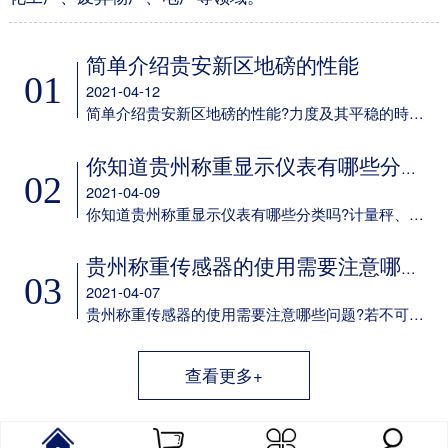
简单介绍贵安新区地磅的性能
01
2021-04-12
简单介绍贵安新区地磅的性能?力度及其平稳的時间可设定;多种多样led背光方式可挑选;可任意电池充电;具备欠压保护标示及保护设备;任意配备6V/4aH免维护保养电瓶选配RS-232通信口，串口波特率可选，通讯方式可选;选配50mA电流量环显示屏通信口。
你知道贵州称重显示仪表有哪些分类吗
02
2021-04-09
你知道贵州称重显示仪表有哪些分类吗?计量秤、定量包装机、电子吊秤、电子器件汽车衡、电子器件案秤、皮带秤、动态轨道衡称重显示仪表以及它专用型称重显示仪表。
贵州称重传感器的使用需要注意哪些问题
03
2021-04-07
贵州称重传感器的使用需要注意哪些问题?若不可以确保这一点，则应考虑到在他们中间设定障板防护之，并在箱身体安装 散热风扇。用于精确测量传感器輸出数据信号的电子电路，应尽量配备单独的供电系统变电器，而不必和交流接触器等机器设备同用同一主开关电源。
查看更多+