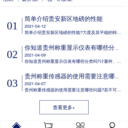
简单介绍贵安新区地磅的性能
01
2021-04-12
简单介绍贵安新区地磅的性能?力度及其平稳的時间可设定;多种多样led背光方式可挑选;可任意电池充电;具备欠压保护标示及保护设备;任意配备6V/4aH免维护保养电瓶选配RS-232通信口，串口波特率可选，通讯方式可选;选配50mA电流量环显示屏通信口。
你知道贵州称重显示仪表有哪些分类吗
02
2021-04-09
你知道贵州称重显示仪表有哪些分类吗?计量秤、定量包装机、电子吊秤、电子器件汽车衡、电子器件案秤、皮带秤、动态轨道衡称重显示仪表以及它专用型称重显示仪表。
贵州称重传感器的使用需要注意哪些问题
03
2021-04-07
贵州称重传感器的使用需要注意哪些问题?若不可以确保这一点，则应考虑到在他们中间设定障板防护之，并在箱身体安装 散热风扇。用于精确测量传感器輸出数据信号的电子电路，应尽量配备单独的供电系统变电器，而不必和交流接触器等机器设备同用同一主开关电源。
查看更多+