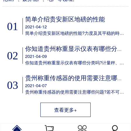
简单介绍贵安新区地磅的性能
01
2021-04-12
简单介绍贵安新区地磅的性能?力度及其平稳的時间可设定;多种多样led背光方式可挑选;可任意电池充电;具备欠压保护标示及保护设备;任意配备6V/4aH免维护保养电瓶选配RS-232通信口，串口波特率可选，通讯方式可选;选配50mA电流量环显示屏通信口。
你知道贵州称重显示仪表有哪些分类吗
02
2021-04-09
你知道贵州称重显示仪表有哪些分类吗?计量秤、定量包装机、电子吊秤、电子器件汽车衡、电子器件案秤、皮带秤、动态轨道衡称重显示仪表以及它专用型称重显示仪表。
贵州称重传感器的使用需要注意哪些问题
03
2021-04-07
贵州称重传感器的使用需要注意哪些问题?若不可以确保这一点，则应考虑到在他们中间设定障板防护之，并在箱身体安装 散热风扇。用于精确测量传感器輸出数据信号的电子电路，应尽量配备单独的供电系统变电器，而不必和交流接触器等机器设备同用同一主开关电源。
查看更多+