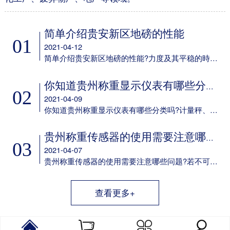
简单介绍贵安新区地磅的性能
01
2021-04-12
简单介绍贵安新区地磅的性能?力度及其平稳的時间可设定;多种多样led背光方式可挑选;可任意电池充电;具备欠压保护标示及保护设备;任意配备6V/4aH免维护保养电瓶选配RS-232通信口，串口波特率可选，通讯方式可选;选配50mA电流量环显示屏通信口。
你知道贵州称重显示仪表有哪些分类吗
02
2021-04-09
你知道贵州称重显示仪表有哪些分类吗?计量秤、定量包装机、电子吊秤、电子器件汽车衡、电子器件案秤、皮带秤、动态轨道衡称重显示仪表以及它专用型称重显示仪表。
贵州称重传感器的使用需要注意哪些问题
03
2021-04-07
贵州称重传感器的使用需要注意哪些问题?若不可以确保这一点，则应考虑到在他们中间设定障板防护之，并在箱身体安装 散热风扇。用于精确测量传感器輸出数据信号的电子电路，应尽量配备单独的供电系统变电器，而不必和交流接触器等机器设备同用同一主开关电源。
查看更多+