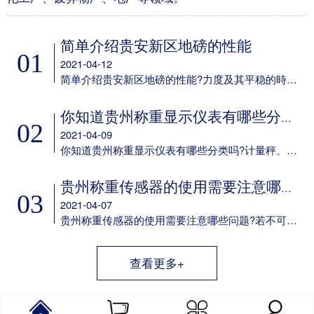
简单介绍贵安新区地磅的性能
01
2021-04-12
简单介绍贵安新区地磅的性能?力度及其平稳的時间可设定;多种多样led背光方式可挑选;可任意电池充电;具备欠压保护标示及保护设备;任意配备6V/4aH免维护保养电瓶选配RS-232通信口，串口波特率可选，通讯方式可选;选配50mA电流量环显示屏通信口。
你知道贵州称重显示仪表有哪些分类吗
02
2021-04-09
你知道贵州称重显示仪表有哪些分类吗?计量秤、定量包装机、电子吊秤、电子器件汽车衡、电子器件案秤、皮带秤、动态轨道衡称重显示仪表以及它专用型称重显示仪表。
贵州称重传感器的使用需要注意哪些问题
03
2021-04-07
贵州称重传感器的使用需要注意哪些问题?若不可以确保这一点，则应考虑到在他们中间设定障板防护之，并在箱身体安装 散热风扇。用于精确测量传感器輸出数据信号的电子电路，应尽量配备单独的供电系统变电器，而不必和交流接触器等机器设备同用同一主开关电源。
查看更多+