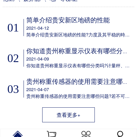
简单介绍贵安新区地磅的性能
01
2021-04-12
简单介绍贵安新区地磅的性能?力度及其平稳的時间可设定;多种多样led背光方式可挑选;可任意电池充电;具备欠压保护标示及保护设备;任意配备6V/4aH免维护保养电瓶选配RS-232通信口，串口波特率可选，通讯方式可选;选配50mA电流量环显示屏通信口。
你知道贵州称重显示仪表有哪些分类吗
02
2021-04-09
你知道贵州称重显示仪表有哪些分类吗?计量秤、定量包装机、电子吊秤、电子器件汽车衡、电子器件案秤、皮带秤、动态轨道衡称重显示仪表以及它专用型称重显示仪表。
贵州称重传感器的使用需要注意哪些问题
03
2021-04-07
贵州称重传感器的使用需要注意哪些问题?若不可以确保这一点，则应考虑到在他们中间设定障板防护之，并在箱身体安装 散热风扇。用于精确测量传感器輸出数据信号的电子电路，应尽量配备单独的供电系统变电器，而不必和交流接触器等机器设备同用同一主开关电源。
查看更多+