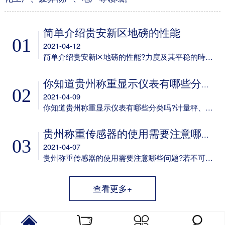
简单介绍贵安新区地磅的性能
01
2021-04-12
简单介绍贵安新区地磅的性能?力度及其平稳的時间可设定;多种多样led背光方式可挑选;可任意电池充电;具备欠压保护标示及保护设备;任意配备6V/4aH免维护保养电瓶选配RS-232通信口，串口波特率可选，通讯方式可选;选配50mA电流量环显示屏通信口。
你知道贵州称重显示仪表有哪些分类吗
02
2021-04-09
你知道贵州称重显示仪表有哪些分类吗?计量秤、定量包装机、电子吊秤、电子器件汽车衡、电子器件案秤、皮带秤、动态轨道衡称重显示仪表以及它专用型称重显示仪表。
贵州称重传感器的使用需要注意哪些问题
03
2021-04-07
贵州称重传感器的使用需要注意哪些问题?若不可以确保这一点，则应考虑到在他们中间设定障板防护之，并在箱身体安装 散热风扇。用于精确测量传感器輸出数据信号的电子电路，应尽量配备单独的供电系统变电器，而不必和交流接触器等机器设备同用同一主开关电源。
查看更多+